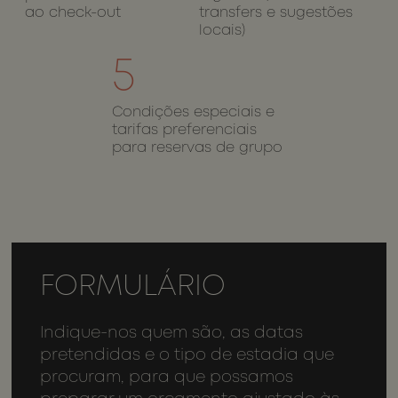
relatórios
ao check-out
transfers e sugestões
válidos
locais)
sobre o us
de seu site.
5
CookieScriptConsent
1 mês
This cookie
CookieScript
is used by
wotsoul.com
Cookie-
Script.com
Condições especiais e
service to
tarifas preferenciais
remember
visitor
para reservas de grupo
cookie
consent
preferences
It is
necessary
for Cookie-
Script.com
cookie
banner to
work
FORMULÁRIO
properly.
Indique-nos quem são, as datas
pretendidas e o tipo de estadia que
Provedor /
Nome
Validade
procuram, para que possamos
Provedor /
Domínio
Nome
Validade
Descrição
Domínio