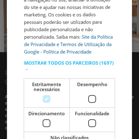
do site e ajudar nas nossas iniciativas de
marketing. Os cookies e os dados
pessoais poderão ser utilizados para
publicidade personalizada e não
personalizada. Saiba mais:
Site da Política
de Privacidade e Termos de Utilização da
Google
-
Política de Privacidade
MOSTRAR TODOS OS PARCEIROS
(1697)
→
PLANEIE A SUA VIAGEM EM GRUPO
COM TOTAL TRANQUILIDADE
Estritamente
Desempenho
necessários
A organização de uma viagem para um grupo numeroso pode
ser exigente, nós tratamos de todos os detalhes. Seja uma
escapadinha entre amigos, um grupo de colegas, um grupo
Direcionamento
Funcionalidade
de trabalho ou uma família alargada, disponibilizamos
soluções completas para garantir uma estadia simples,
confortável e memorável.
Não classificados